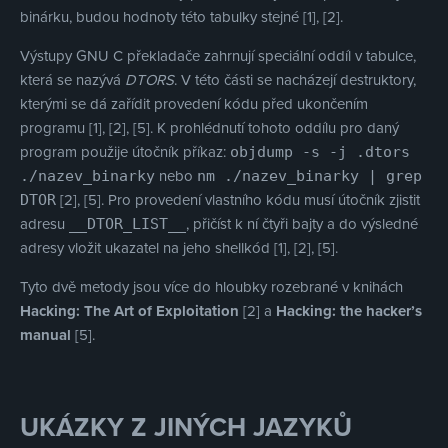
binárku, budou hodnoty této tabulky stejné [1], [2].
Výstupy GNU C překladače zahrnují speciální oddíl v tabulce,
která se nazývá
DTORS
. V této části se nacházejí destruktory,
kterými se dá zařídit provedení kódu před ukončením
programu [1], [2], [5]. K prohlédnutí tohoto oddílu pro daný
program použije útočník příkaz:
objdump -s -j .dtors
nebo
./nazev_binarky
nm ./nazev_binarky | grep
[2], [5]. Pro provedení vlastního kódu musí útočník zjistit
DTOR
adresu
, přičíst k ní čtyři bajty a do výsledné
__DTOR_LIST__
adresy vložit ukazatel na jeho shellkód [1], [2], [5].
Tyto dvě metody jsou více do hloubky rozebrané v knihách
Hacking: The Art of Exploitation
[2] a
Hacking: the hacker’s
manual
[5].
UKÁZKY Z JINÝCH JAZYKŮ