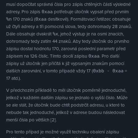
musí dopočítat správná čísla pro zápis chtěných částí výsledné
adresy. Pro zápis
potřebuje útočník vypsat před prvním
0xaa
170 znaků (
desítkově). Formátovací řetězec obsahuje
%n
0xaa
už čtyři adresy a tři pomocná slova, tedy dohromady 28 znaků.
Dále obsahuje dvakrát
, jehož výstup je na osmi znacích,
%x
dohromady tedy zatím 44 znaků. Aby tedy útočník do prvního
zápisu dostal hodnotu 170, zarovná poslední parametr před
zápisem na 126 číslic. Tímto docílí zápisu
. Pro další
0xaa
zápisy už útočník jen přičítá k již vypsaným znakům pomocí
dalších zarovnání, v tomto případě vždy 17 (
=
0xbb - 0xaa
17 atd.).
V předchozím příkladě to měl útočník poměrně jednoduché,
jelikož v každém dalším zápisu se jednalo o vyšší číslo. Může
se ale stát, že útočník bude chtít podstrčit adresu, u které to
nebude tak jednoduché, jelikož v adrese budou následovat
menší čísla po větších [2].
Pro tento případ je možné využít techniku obalení zápisu