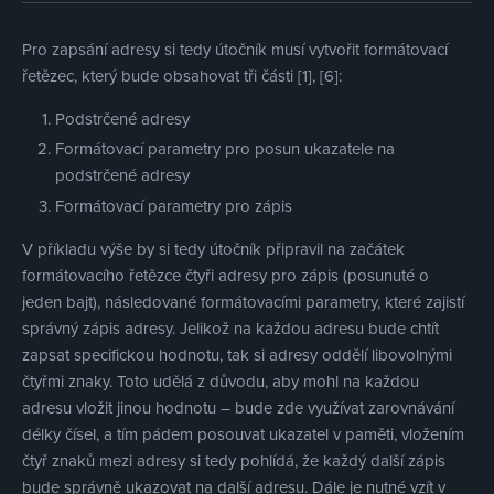
Pro zapsání adresy si tedy útočník musí vytvořit formátovací
řetězec, který bude obsahovat tři části [1], [6]:
Podstrčené adresy
Formátovací parametry pro posun ukazatele na
podstrčené adresy
Formátovací parametry pro zápis
V příkladu výše by si tedy útočník připravil na začátek
formátovacího řetězce čtyři adresy pro zápis (posunuté o
jeden bajt), následované formátovacími parametry, které zajistí
správný zápis adresy. Jelikož na každou adresu bude chtít
zapsat specifickou hodnotu, tak si adresy oddělí libovolnými
čtyřmi znaky. Toto udělá z důvodu, aby mohl na každou
adresu vložit jinou hodnotu – bude zde využívat zarovnávání
délky čísel, a tím pádem posouvat ukazatel v paměti, vložením
čtyř znaků mezi adresy si tedy pohlídá, že každý další zápis
bude správně ukazovat na další adresu. Dále je nutné vzít v