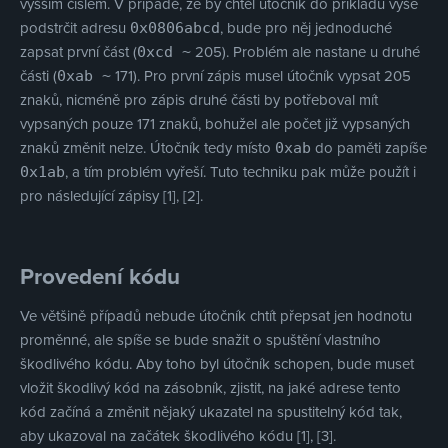
vyšším číslem. V případě, že by chtěl útočník do příkladu výše
podstrčit adresu
, bude pro něj jednoduché
0x0806abcd
zapsat první část (
205). Problém ale nastane u druhé
0xcd ~
části (
171). Pro první zápis musel útočník vypsat 205
0xab ~
znaků, nicméně pro zápis druhé části by potřeboval mít
vypsaných pouze 171 znaků, bohužel ale počet již vypsaných
znaků změnit nelze. Útočník tedy místo
do paměti zapíše
0xab
, a tím problém vyřeší. Tuto techniku pak může použít i
0x1ab
pro následující zápisy [1], [2].
Provedení kódu
Ve většině případů nebude útočník chtít přepsat jen hodnotu
proměnné, ale spíše se bude snažit o spuštění vlastního
škodlivého kódu. Aby toho byl útočník schopen, bude muset
vložit škodlivý kód na zásobník, zjistit, na jaké adrese tento
kód začíná a změnit nějaký ukazatel na spustitelný kód tak,
aby ukazoval na začátek škodlivého kódu [1], [3].