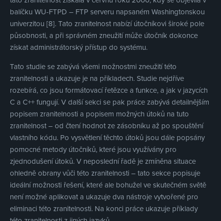
balíčku WU-FTPD – FTP serveru napsaném Washingtonskou
univerzitou [8]. Tato zranitelnost nabízí útočníkovi široké pole
působnosti, a při správném zneužití může útočník dokonce
získat administrátorský přístup do systému.
Tato studie se zabývá všemi možnostmi zneužití této
zranitelnosti a ukazuje je na příkladech. Studie nejdříve
rozebírá, co jsou formátovací řetězce a funkce, a jak v jazycích
C a C++ fungují. V další sekci se pak práce zabývá detailnějším
popisem zranitelnosti a popisem možných útoků na tuto
zranitelnost – od čtení hodnot ze zásobníku až po spouštění
vlastního kódu. Po vysvětlení těchto útoků jsou dále popsány
pomocné metody útočníků, které jsou využívány pro
zjednodušení útoků. V neposlední řadě je zmíněna situace
ohledně obrany vůči této zranitelnosti – tato sekce popisuje
ideální možnosti řešení, které ale bohužel ve skutečném světě
není možné aplikovat a ukazuje dva nástroje vytvořené pro
eliminaci této zranitelnosti. Na konci práce ukazuje příklady
této zranitelnosti z jiných jazyků.