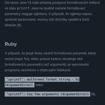
Od verze Java 1.5 byla přidána podpora formátovacích řetězců
ve stylu
. Java na špatně zadané formátovací
printf
parametry reaguje výjimkou. V případě, že výjimky nejsou
správně zpracované, mohou být útočníky využité k DoS
útokům [8].
Ruby
V případě, že jazyk Ruby obdrží formátovací parametr, který
nezná (např.
), nebo pokud funkce obsahuje více
%z
formátovacích parametrů než argumentů, je vykonávání
programu ukončeno s chybovými hláškami:
‘sprintf’: malformed format string - %z
nebo
(ArgumentError)
[8].
‘sprintf’: too few arguments (ArgumentError)