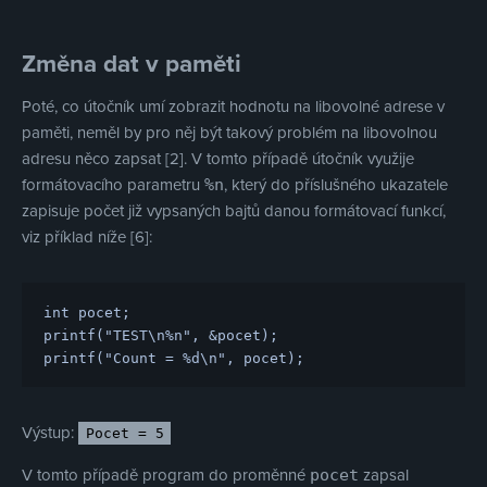
Změna dat v paměti
Poté, co útočník umí zobrazit hodnotu na libovolné adrese v
paměti, neměl by pro něj být takový problém na libovolnou
adresu něco zapsat [2]. V tomto případě útočník využije
formátovacího parametru
, který do příslušného ukazatele
%n
zapisuje počet již vypsaných bajtů danou formátovací funkcí,
viz příklad níže [6]:
int pocet;

printf("TEST\n%n", 
&pocet);
Výstup:
Pocet = 5
V tomto případě program do proměnné
zapsal
pocet