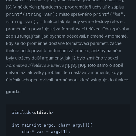
[6]. V některých případech se programátoři uchylují k zápisu
místo správného
printf(string_var);
printf("%s",
– funkce takhle tedy vezme textový řetězec
string_var);
proměnné a považuje jej za formátovací řetězec. Oba způsoby
zápisu fungují tak, jak bychom očekávali, nicméně v momentě,
kdy se do proměnné dostane formátovací parametr, začne
funkce přistupovat k hodnotám zásobníku, aniž by na něm
byly uloženy další argumenty, jak již bylo zmíněno v sekci
Formátovací řetězce a funkce
[1], [8], [10]. Toto samo o sobě
netvoří až tak velký problém, ten nastává v momentě, kdy je
útočník schopen ovlivnit proměnnou, která vstupuje do funkce.
good.c:
#include
<
stdio.h
>
int main(int argc, char* argv[]){

    char* var = argv[1];
