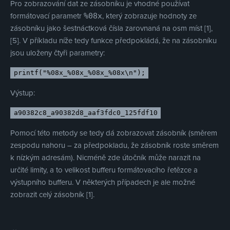
Pro zobrazování dat ze zásobníku je vhodné používat
formátovací parametr
, který zobrazuje hodnoty ze
%08x
zásobníku jako šestnáctková čísla zarovnaná na osm míst [1],
[5]. V příkladu níže tedy funkce předpokládá, že na zásobníku
jsou uloženy čtyři parametry:
printf("%08x_%08x_%08x_%08x\n");
Výstup:
a90382c8_a90382d8_aaf3fdc0_125fdf10
Pomocí této metody se tedy dá zobrazovat zásobník (směrem
zespodu nahoru – za předpokladu, že zásobník roste směrem
k nízkým adresám). Nicméně zde útočník může narazit na
určité limity, a to velikost bufferu formátovacího řetězce a
výstupního bufferu. V některých případech je ale možné
zobrazit celý zásobník [1].