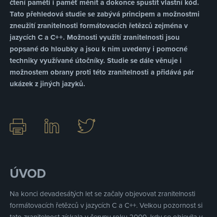
čtení paměti i paměť měnit a dokonce spustit vlastní kód.
Tato přehledová studie se zabývá principem a možnostmi
zneužití zranitelnosti formátovacích řetězců zejména v
jazycích C a C++. Možnosti využití zranitelnosti jsou
popsané do hloubky a jsou k nim uvedeny i pomocné
techniky využívané útočníky. Studie se dále věnuje i
možnostem obrany proti této zranitelnosti a přidává pár
ukázek z jiných jazyků.
ÚVOD
Na konci devadesátých let se začaly objevovat zranitelnosti
formátovacích řetězců v jazycích C a C++. Velkou pozornost si
tato zranitelnost získala v červnu roku 2000, kdy se objevila v