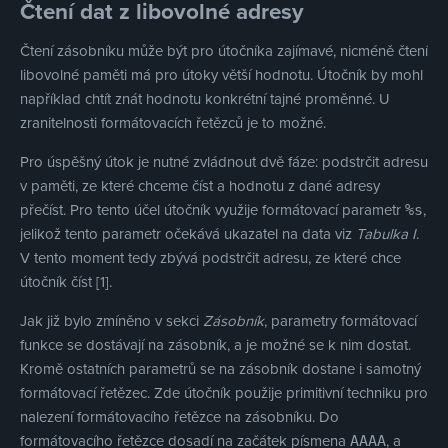
Čtení dat z libovolné adresy
Čtení zásobníku může být pro útočníka zajímavé, nicméně čtení
libovolné paměti má pro útoky větší hodnotu. Útočník by mohl
například chtít znát hodnotu konkrétní tajné proměnné. U
zranitelnosti formátovacích řetězců je to možné.
Pro úspěšný útok je nutné zvládnout dvě fáze: podstrčit adresu
v paměti, ze které chceme číst a hodnotu z dané adresy
přečíst. Pro tento účel útočník využije formátovací parametr
,
%s
jelikož tento parametr očekává ukazatel na data viz
Tabulka I
.
V tento moment tedy zbývá podstrčit adresu, ze které chce
útočník číst [1].
Jak již bylo zmíněno v sekci
Zásobník
, parametry formátovací
funkce se dostávají na zásobník, a je možné se k nim dostat.
Kromě ostatních parametrů se na zásobník dostane i samotný
formátovací řetězec. Zde útočník použije primitivní techniku pro
nalezení formátovacího řetězce na zásobníku. Do
formátovacího řetězce dosadí na začátek písmena
, a
AAAA