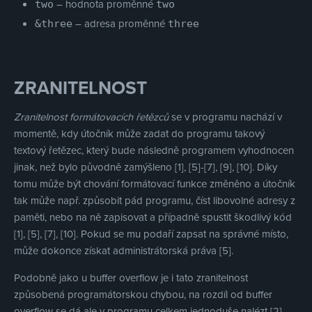
– hodnota proměnné
two
two
– adresa proměnné
&three
three
ZRANITELNOST
Zranitelnost formátovacích řetězců
se v programu nachází v
momentě, kdy útočník může zadat do programu takový
textový řetězec, který bude následně programem vyhodnocen
jinak, než bylo původně zamýšleno [1], [5]-[7], [9], [10]. Díky
tomu může být chování formátovací funkce změněno a útočník
tak může např. způsobit pád programu, číst libovolné adresy z
paměti, nebo na ně zapisovat a případně spustit škodlivý kód
[1], [5], [7], [10]. Pokud se mu podaří zapsat na správné místo,
může dokonce získat administrátorská práva [5].
Podobně jako u buffer overflow je i tato zranitelnost
způsobená programátorskou chybou, na rozdíl od buffer
overflow se dá ale v programu celkem jednoduše nalézt [2],