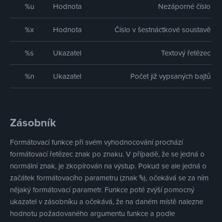
%u
Hodnota
Nezáporné číslo
%x
Hodnota
Číslo v šestnáctkové soustavě
%s
Ukazatel
Textový řetězec
%n
Ukazatel
Počet již vypsaných bajtů
Zásobník
Formátovací funkce při svém vyhodnocování prochází
formátovací řetězec znak po znaku. V případě, že se jedná o
normální znak, je zkopírován na výstup. Pokud se ale jedná o
začátek formátovacího parametru (znak
), očekává se za ním
%
nějaký formátovací parametr. Funkce poté zvýší pomocný
ukazatel v zásobníku a očekává, že na daném místě nalezne
hodnotu požadovaného argumentu funkce a podle