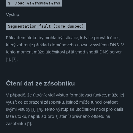
$ ./bad %s%s%s%s%s%s%s
Výstup:
Segmentation fault (core dumped)
Příkladem útoku by mohla být situace, kdy se provádí útok,
který zahrnuje překlad doménového názvu v systému DNS. V
tento moment může útočníkovi přijít vhod shodit DNS server
[1], [7].
Čtení dat ze zásobníku
V případě, že útočník vidí výstup formátovací funkce, může jej
využít ke zobrazení zásobníku, jelikož může funkci ovládat
svými vstupy [1], [4]. Tento výstup se útočníkovi hodí pro další
fáze útoku, například pro zjištění správného offsetu na
zásobníku [1].