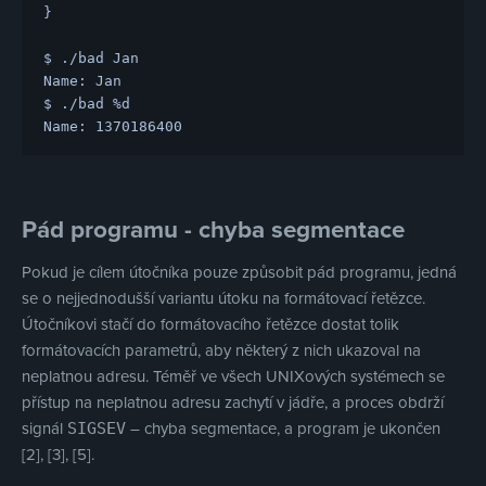
}

$ ./bad Jan

Name: Jan

$ ./bad %d

Pád programu - chyba segmentace
Pokud je cílem útočníka pouze způsobit pád programu, jedná
se o nejjednodušší variantu útoku na formátovací řetězce.
Útočníkovi stačí do formátovacího řetězce dostat tolik
formátovacích parametrů, aby některý z nich ukazoval na
neplatnou adresu. Téměř ve všech UNIXových systémech se
přístup na neplatnou adresu zachytí v jádře, a proces obdrží
signál
– chyba segmentace, a program je ukončen
SIGSEV
[2], [3], [5].