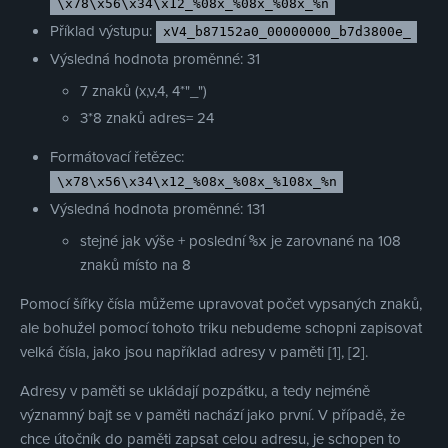
\x78\x56\x34\x12_%08x_%08x_%08x_%n
Příklad výstupu:
xV4_b87152a0_00000000_b7d3800e_
Výsledná hodnota proměnné: 31
7 znaků (x,v,4, 4*"_")
3*8 znaků adres= 24
Formátovací řetězec:
\x78\x56\x34\x12_%08x_%08x_%108x_%n
Výsledná hodnota proměnné: 131
stejné jak výše + poslední
je zarovnané na 108
%x
znaků místo na 8
Pomocí šířky čísla můžeme upravovat počet vypsaných znaků,
ale bohužel pomocí tohoto triku nebudeme schopni zapisovat
velká čísla, jako jsou například adresy v paměti [1], [2].
Adresy v paměti se ukládají pozpátku, a tedy nejméně
významný bajt se v paměti nachází jako první. V případě, že
chce útočník do paměti zapsat celou adresu, je schopen to