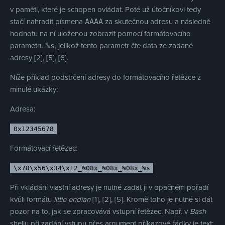
v paměti, které je schopen ovládat. Poté už útočníkovi tedy
stačí nahradit písmena
za skutečnou adresu a následně
AAAA
hodnotu na ní uloženou zobrazit pomocí formátovacího
parametru
, jelikož tento parametr čte data ze zadané
%s
adresy [2], [5], [6].
Níže příklad podstrčení adresy do formátovacího řetězce z
minulé ukázky:
Adresa:
0x12345678
Formátovací řetězec:
\x78\x56\x34\x12_%08x_%08x_%08x_%s
Při vkládání vlastní adresy je nutné zadat ji v opačném pořadí
kvůli formátu
little endian
[1], [2], [5]. Kromě toho je nutné si dát
pozor na to, jak se zpracovává vstupní řetězec. Např. v
Bash
shellu při zadání vstupu přes argument příkazové řádky je text: