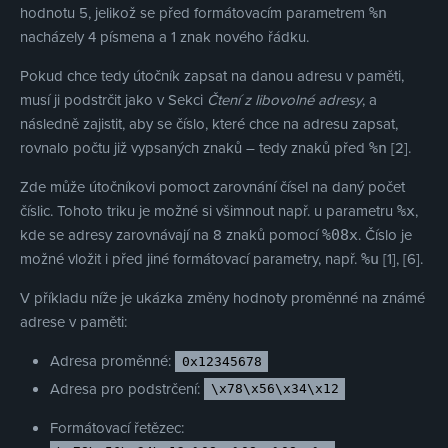
hodnotu 5, jelikož se před formátovacím parametrem
%n
nacházely 4 písmena a 1 znak nového řádku.
Pokud chce tedy útočník zapsat na danou adresu v paměti,
musí ji podstrčit jako v Sekci
Čtení z libovolné adresy
, a
následně zajistit, aby se číslo, které chce na adresu zapsat,
rovnalo počtu již vypsaných znaků – tedy znaků před
[2].
%n
Zde může útočníkovi pomoct zarovnání čísel na daný počet
číslic. Tohoto triku je možné si všimnout např. u parametru
,
%x
kde se adresy zarovnávají na 8 znaků pomocí
. Číslo je
%08x
možné vložit i před jiné formátovací parametry, např.
[1], [6].
%u
V příkladu níže je ukázka změny hodnoty proměnné na známé
adrese v paměti:
Adresa proměnné:
0x12345678
Adresa pro podstrčení:
\x78\x56\x34\x12
Formátovací řetězec: