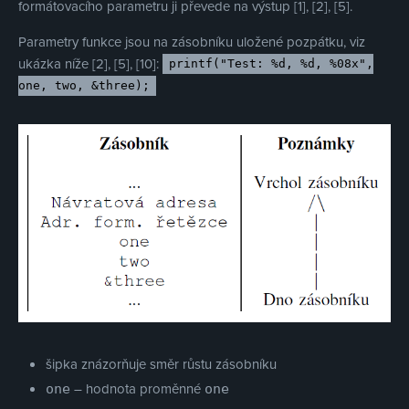
formátovacího parametru ji převede na výstup [1], [2], [5].
Parametry funkce jsou na zásobníku uložené pozpátku, viz
ukázka níže [2], [5], [10]:
printf("Test: %d, %d, %08x",
one, two, &three);
šipka znázorňuje směr růstu zásobníku
– hodnota proměnné
one
one