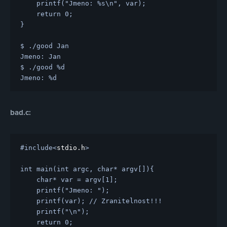
    printf("Jmeno: %s\n", var);

    return 0;

}

$ ./good Jan

Jmeno: Jan

$ ./good %d

bad.c:
#include
<
stdio.h
>
int main(int argc, char* argv[]){

    char* var = argv[1];

    printf("Jmeno: ");

    printf(var); // Zranitelnost!!!

    printf("\n");

    return 0;
