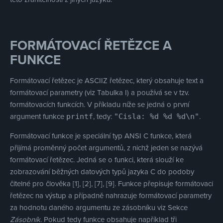
FORMÁTOVACÍ ŘETĚZCE A
FUNKCE
Formátovací řetězec je ASCIIZ řetězec, který obsahuje text a
formátovací parametry (viz Tabulka I) a používá se v tzv.
formátovacích funkcích. V příkladu níže se jedná o první
argument funkce
, tedy:
.
printf
"Cisla: %d %d %d\n"
Formátovací funkce je speciální typ ANSI C funkce, která
přijímá proměnný počet argumentů, z nichž jeden se nazývá
formátovací řetězec. Jedná se o funkci, která slouží ke
zobrazování běžných datových typů jazyka C do podoby
čitelné pro člověka [1], [2], [7], [9]. Funkce přepisuje formátovací
řetězec na výstup a případně nahrazuje formátovací parametry
za hodnotu daného argumentu ze zásobníku viz Sekce
Zásobník
. Pokud tedy funkce obsahuje například tři