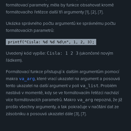
formátovací parametry, měla by funkce obsahovat kromě
formátovacího řetězce další tři argumenty [1], [2], [7].
Ukázka správného počtu argumentů ke správnému počtu
formátovacích parametrů:
printf("Cisla: %d %d %d\n", 1, 2, 3);
Uvedený kód vypíše:
(ukončené novým
Cisla: 1 2 3
řádkem).
Formátovací funkce přistupují k dalším argumentům pomocí
makra
, které vrací ukazatel na argument a posouvá
va_arg
tento ukazatel na další argument v poli
. Problém
va_list
nastává v momentě, kdy se ve formátovacím řetězci nachází
více formátovacích parametrů. Makro
nepozná, že již
va_arg
prošlo všechny argumenty, a tak pokračuje v načítání dat ze
zásobníku a posouvá ukazatel dále [3], [7].