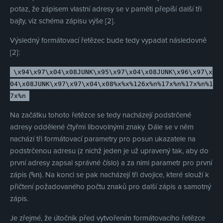
potaz, že zápisem vlastní adresy se v paměti přepíší další tři
bajty, viz schéma zápisu výše [2].
Výsledný formátovací řetězec bude tedy vypadat následovně
[2]:
\x94\x97\x04\x08JUNK\x95\x97\x04\x08JUNK\x96\x97\x
04\x08JUNK\x97\x97\x04\x08%x%x%126x%n%17x%n%17x%n%1
7x%n
Na začátku tohoto řetězce se tedy nacházejí podstrčené
adresy oddělené čtyřmi libovolnými znaky. Dále se v něm
nachází tři formátovací parametry pro posun ukazatele na
podstrčenou adresu (z nichž jeden je už upravený tak, aby do
první adresy zapsal správné číslo) a za nimi parametr pro první
zápis (
). Na konci se pak nacházejí tři dvojice, které slouží k
%n
přičtení požadovaného počtu znaků pro další zápis a samotný
zápis.
Je zřejmé, že útočník před vytvořením formátovacího řetězce