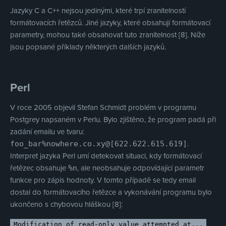
Jazyky C a C++ nejsou jedinými, které trpí zranitelností
formátovacích řetězců. Jiné jazyky, které obsahují formátovací
parametry, mohou také obsahovat tuto zranitelnost [8]. Níže
jsou popsané příklady některých dalších jazyků.
Perl
V roce 2005 objevil Stefan Schmidt problém v programu
Postgrey napsaném v Perlu. Bylo zjištěno, že program padá při
zadání emailu ve tvaru:
.
foo_bar%nowhere.co.xy@[622.622.615.619]
Interpret jazyka Perl umí detekovat situaci, kdy formátovací
řetězec obsahuje
, ale neobsahuje odpovídající parametr
%n
funkce pro zápis hodnoty. V tomto případě se tedy email
dostal do formátovacího řetězce a vykonávání programu bylo
ukončeno s chybovou hláškou [8]:
Modification of read-only value attempted at...