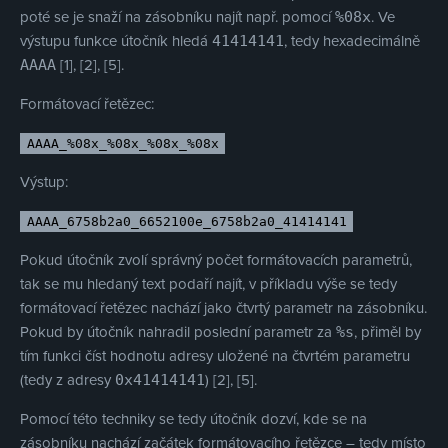
poté se je snaží na zásobníku najít např. pomocí
. Ve
%08x
výstupu funkce útočník hledá
, tedy hexadecimálně
41414141
[1], [2], [5].
AAAA
Formátovací řetězec:
AAAA_%08x_%08x_%08x_%08x
Výstup:
AAAA_6758b2a0_6652100e_6758b2a0_41414141
Pokud útočník zvolí správný počet formátovacích parametrů,
tak se mu hledaný text podaří najít, v příkladu výše se tedy
formátovací řetězec nachází jako čtvrtý parametr na zásobníku.
Pokud by útočník nahradil poslední parametr za
, přiměl by
%s
tím funkci číst hodnotu adresy uložené na čtvrtém parametru
(tedy z adresy
) [2], [5].
0x41414141
Pomocí této techniky se tedy útočník dozví, kde se na
zásobníku nachází začátek formátovacího řetězce – tedy místo