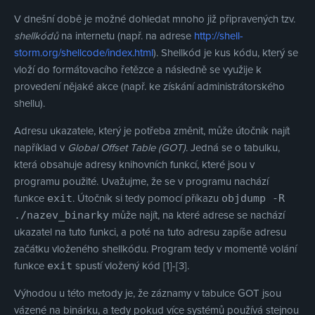
V dnešní době je možné dohledat mnoho již připravených tzv.
shellkódů
na internetu (např. na adrese
http://shell-
storm.org/shellcode/index.html
). Shellkód je kus kódu, který se
vloží do formátovacího řetězce a následně se využije k
provedení nějaké akce (např. ke získání administrátorského
shellu).
Adresu ukazatele, který je potřeba změnit, může útočník najít
například v
Global Offset Table (GOT)
. Jedná se o tabulku,
která obsahuje adresy knihovních funkcí, které jsou v
programu použité. Uvažujme, že se v programu nachází
funkce
. Útočník si tedy pomocí příkazu
exit
objdump -R
může najít, na které adrese se nachází
./nazev_binarky
ukazatel na tuto funkci, a poté na tuto adresu zapíše adresu
začátku vloženého shellkódu. Program tedy v momentě volání
funkce
spustí vložený kód [1]-[3].
exit
Výhodou u této metody je, že záznamy v tabulce GOT jsou
vázené na binárku, a tedy pokud více systémů používá stejnou