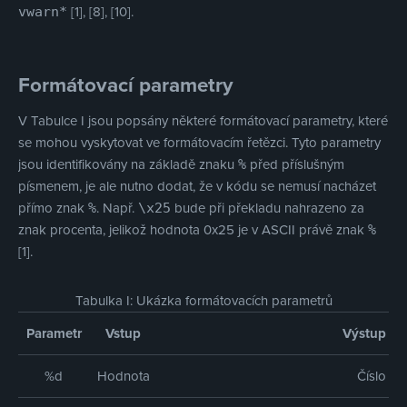
[1], [8], [10].
vwarn*
Formátovací parametry
V Tabulce I jsou popsány některé formátovací parametry, které
se mohou vyskytovat ve formátovacím řetězci. Tyto parametry
jsou identifikovány na základě znaku
před příslušným
%
písmenem, je ale nutno dodat, že v kódu se nemusí nacházet
přímo znak
. Např.
bude při překladu nahrazeno za
%
\x25
znak procenta, jelikož hodnota 0x25 je v ASCII právě znak
%
[1].
Tabulka I: Ukázka formátovacích parametrů
Parametr
Vstup
Výstup
%d
Hodnota
Číslo