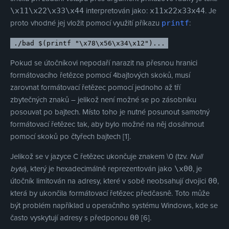
interpretován jako:
. Je
\x11\x22\x33\x44
x11x22x33x44
proto vhodné jej vložit pomocí využití příkazu
:
printf
./bad $(printf "\x78\x56\x34\x12")...
Pokud se útočníkovi nepodaří narazit na přesnou hranici
formátovacího řetězce pomocí 4bajtových skoků, musí
zarovnat formátovací řetězec pomocí jednoho až tří
zbytečných znaků – jelikož není možné se po zásobníku
posouvat po bajtech. Místo toho je nutné posunout samotný
formátovací řetězec tak, aby bylo možné na něj dosáhnout
pomocí skoků po čtyřech bajtech [1].
Jelikož se v jazyce C řetězec ukončuje znakem \0 (tzv.
Null
byte
), který je hexadecimálně reprezentován jako
, je
\x00
útočník limitován na adresy, které v sobě neobsahují dvojici
,
00
která by ukončila formátovací řetězec předčasně. Toto může
být problém například u operačního systému Windows, kde se
často vyskytují adresy s předponou
[6].
00