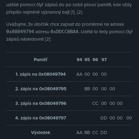
udělat pomocí čtyř zápisů do po sobě jdoucí paměti, kde vždy
přepíše nejméně významný bajt [1], [2].
Uvažujme, že útočník chce zapsat do proměnné na adrese
adresu
. Udělá to tedy pomocí čtyř
0x08049794
0xDDCCBBAA
zápisů následovně [2]:
Paměť
94
95
96
97
1. zápis na 0x08049794
AA
00
00
00
2. zápis na 0x08049795
BB
00
00
00
3. zápis na 0x08049796
CC
00
00
00
4. zápis na 0x08049797
DD
00
00
00
Výsledek
AA
BB
CC
DD