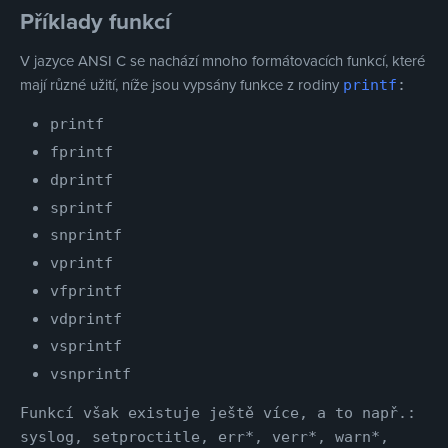
Příklady funkcí
V jazyce ANSI C se nachází mnoho formátovacích funkcí, které
mají různé užití, níže jsou vypsány funkce z rodiny
printf
:
printf
fprintf
dprintf
sprintf
snprintf
vprintf
vfprintf
vdprintf
vsprintf
vsnprintf
Funkcí však existuje ještě více, a to např.:
syslog, setproctitle, err*, verr*, warn*,