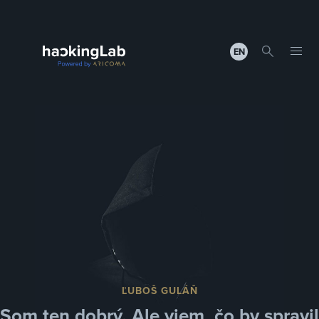
EN
ĽUBOŠ GULÁŇ
Som ten dobrý. Ale viem, čo by spravil